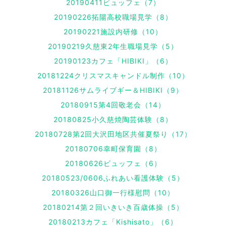
20190411ビュッフェ（7）
20190226拓陽高校職場見学（8）
20190221施設内研修（10）
20190219久慈東2年生職場見学（5）
20190123カフェ「HIBIKI」（6）
20181224クリスマスキャンドル制作（10）
20181126サムライブギー＆HIBIKI（9）
20180915第4回敬老会（14）
20180825小久慈焼陶芸体験（8）
20180728第2回大沢田地区共催夏祭り（17）
20180706幸町保育園（8）
20180626ビュッフェ（6）
20180523/0606ふれあい看護体験（5）
20180326山口御一行様慰問（10）
20180214第２回いきいき百歳体操（5）
20180213カフェ「Kishisato」（6）