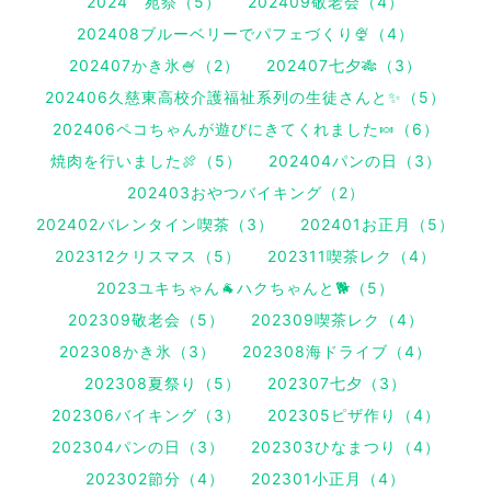
2024 苑祭（5）
202409敬老会（4）
202408ブルーベリーでパフェづくり🍨（4）
202407かき氷🍧（2）
202407七夕🎋（3）
202406久慈東高校介護福祉系列の生徒さんと✨（5）
202406ペコちゃんが遊びにきてくれました🍬（6）
焼肉を行いました🍖（5）
202404パンの日（3）
202403おやつバイキング（2）
202402バレンタイン喫茶（3）
202401お正月（5）
202312クリスマス（5）
202311喫茶レク（4）
2023ユキちゃん🐐ハクちゃんと🐕（5）
202309敬老会（5）
202309喫茶レク（4）
202308かき氷（3）
202308海ドライブ（4）
202308夏祭り（5）
202307七夕（3）
202306バイキング（3）
202305ピザ作り（4）
202304パンの日（3）
202303ひなまつり（4）
202302節分（4）
202301小正月（4）