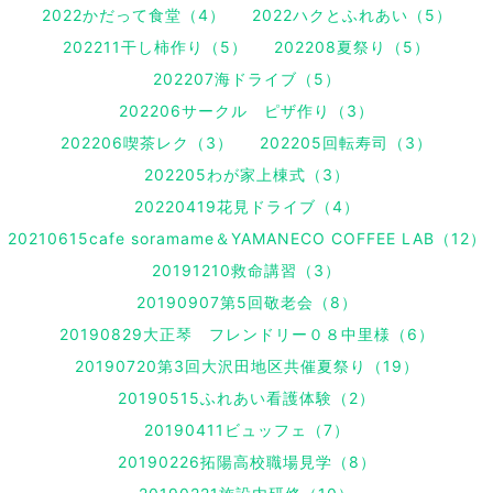
2022かだって食堂（4）
2022ハクとふれあい（5）
202211干し柿作り（5）
202208夏祭り（5）
202207海ドライブ（5）
202206サークル ピザ作り（3）
202206喫茶レク（3）
202205回転寿司（3）
202205わが家上棟式（3）
20220419花見ドライブ（4）
20210615cafe soramame＆YAMANECO COFFEE LAB（12）
20191210救命講習（3）
20190907第5回敬老会（8）
20190829大正琴 フレンドリー０８中里様（6）
20190720第3回大沢田地区共催夏祭り（19）
20190515ふれあい看護体験（2）
20190411ビュッフェ（7）
20190226拓陽高校職場見学（8）