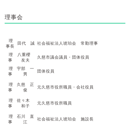
理事会
理
田代 誠
社会福祉法人琥珀会 常勤理事
事長
理
八重櫻
久慈市議会議員・団体役員
事
友夫
理
宇部 一
団体役員
事
男
理
久慈 正
元久慈市役所職員・会社役員
事
俊
理
佐々木
元久慈市役所職員
事
和子
理
石川 直
社会福祉法人琥珀会 施設長
事
江