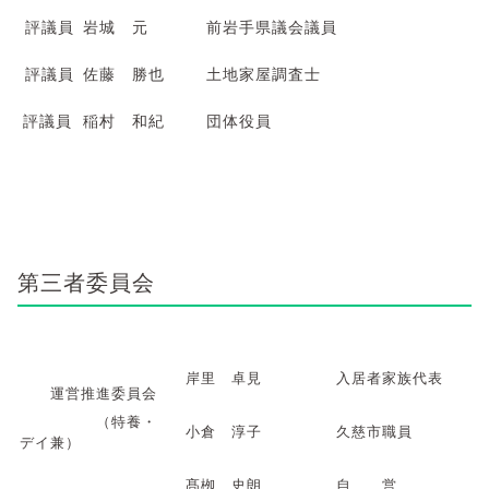
評議員
岩城 元
前岩手県議会議員
評議員
佐藤 勝也
土地家屋調査士
評議員
稲村 和紀
団体役員
第三者委員会
岸里 卓見
入居者家族代表
運営推進委員会
（特養・
小倉 淳子
久慈市職員
デイ兼）
髙栁 史朗
自 営