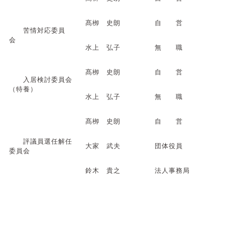
髙栁 史朗
自 営
苦情対応委員
会
水上 弘子
無 職
髙栁 史朗
自 営
入居検討委員会
（特養）
水上 弘子
無 職
髙栁 史朗
自 営
評議員選任解任
大家 武夫
団体役員
委員会
鈴木 貴之
法人事務局